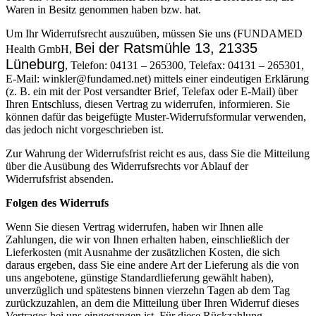
Waren in Besitz genommen haben bzw. hat.
Um Ihr Widerrufsrecht auszuüben, müssen Sie uns (FUNDAMED
Bei der Ratsmühle 13, 21335
Health GmbH,
Lüneburg
, Telefon: 04131 – 265300, Telefax: 04131 – 265301,
E-Mail: winkler@fundamed.net) mittels einer eindeutigen Erklärung
(z. B. ein mit der Post versandter Brief, Telefax oder E-Mail) über
Ihren Entschluss, diesen Vertrag zu widerrufen, informieren. Sie
können dafür das beigefügte Muster-Widerrufsformular verwenden,
das jedoch nicht vorgeschrieben ist.
Zur Wahrung der Widerrufsfrist reicht es aus, dass Sie die Mitteilung
über die Ausübung des Widerrufsrechts vor Ablauf der
Widerrufsfrist absenden.
Folgen des Widerrufs
Wenn Sie diesen Vertrag widerrufen, haben wir Ihnen alle
Zahlungen, die wir von Ihnen erhalten haben, einschließlich der
Lieferkosten (mit Ausnahme der zusätzlichen Kosten, die sich
daraus ergeben, dass Sie eine andere Art der Lieferung als die von
uns angebotene, günstige Standardlieferung gewählt haben),
unverzüglich und spätestens binnen vierzehn Tagen ab dem Tag
zurückzuzahlen, an dem die Mitteilung über Ihren Widerruf dieses
Vertrages bei uns eingegangen ist. Für diese Rückzahlung