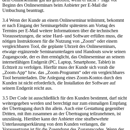
Beginn des Onlineseminars beim Anbieter per E-Mail die
Umbuchung beantragt.
3.4 Wenn der Kunde an einem Onlineseminar teilnimmt, bekommt
er nach Eingang der Seminargebühr spätestens am Vortag des
Termins per E-Mail weitere Informationen über die technischen
Voraussetzungen, die seine Hard- und Software erfüllen muss, die
nötigen Instruktionen für die Nutzung von „Zoom“ oder einem
vergleichbaren Tool, die geplante Uhrzeit des Onlineseminars,
etwaige ergänzende Seminarunterlagen und Handouts sowie seinen
Zugangscode, der es ihm ermöglicht, das Onlineseminar an seinem
internetfähigen Endgerät (PC, Laptop, Smartphone, Tablet) in
Echtzeit zu verfolgen. Hierfür muss der Kunde sich vorab die
„Zoom-App“ bzw. das „Zoom-Programm“ oder ein vergleichbares
Tool herunterladen. Die Anlegung eines Zoom-Kontos durch den
Kunden ist nicht erforderlich, die Installation der Software auf
seinem Endgerät reicht aus.
3.5 Der Code ist ausschließlich für den Kunden bestimmt, darf nicht
weitergegeben werden und berechtigt nur zum einmaligen Empfang
der Übertragung durch ihn allein. Auch eine Gestattung gegenüber
Dritten, mit ihm zusammen an der Übertragung teilzunehmen, ist
unzulässig. Hierüber kann der Anbieter eine strafbewehrte
Unterlassungserklärung von dem Kunden verlangen, die
Voraussetzung ist für die Zusendung des Zugangscodes. Wenn der