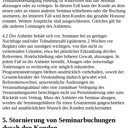
Teilnahmebestätigung einseitig zu widerrufen und das Seminar
abzusagen oder zu verlegen. In diesem Fall kann der Kunde an dem
neuen oder an einem anderen Seminar teilnehmen oder die Buchung
stornieren. Im letzteren Fall wird dem Kunden das gezahlte Honorar
erstattet. Weitere Ansprüche sind ausgeschlossen. Gleiches gilt für
alle anderen Leistungen des Anbieters.
4.2 Der Anbieter behält sich vor, Seminare bei zu geringer
Nachfrage und/oder Teilnahmezahl (spätestens 2 Wochen vor
Beginn) oder aus sonstigen wichtigen, von ihm nicht zu
vertretenden Gründen, etwa bei plötzlicher Erkrankung der/des
Referenten, Hotelschließung oder höherer Gewalt, abzusagen. In
jedem Fall ist der Anbieter bemüht, Absagen oder notwendige
Änderungen so rechtzeitig wie möglich mitzuteilen.
Programmänderungen bleiben ausdrücklich vorbehalten, soweit der
Gesamtcharakter der Veranstaltung dadurch gewahrt wird.
Referentenwechsel, unwesentliche Änderungen im
Veranstaltungsablauf oder eine zumutbare Verlegung des
Veranstaltungsortes berechtigen nicht zur Preisminderung oder zum
Rücktritt vom Vertrag. Muss der Anbieter ein Seminar absagen,
werden die Seminargebühren für einen Ersatztermin gutgeschrieben
oder auf ausdrücklichen Wunsch des Kunden zurückerstattet.
5. Stornierung von Seminarbuchungen
durch den Kunden