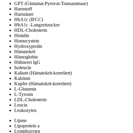
GPT (Glutamat-Pyruvat-Transaminase)
Harnstoff
Harnsäure
HbA1c (IFCC)
HbA1c -Langzeitzucker
HDL-Cholesterin
Histidin
Homocystein
Hydroxyprolin
Hämatokrit
Hämoglobin
Hühnerei IgG
Isoleucin
Kalium (Hämatokrit-korreliert)
Kalzium
Kupfer (Hämatokrit-korreliert)
L-Glutamin
L-Tyrosin
LDL-Cholesterin
Leucin
Leukozyten
Lipase
Lipoprotein a
Lymphozyten