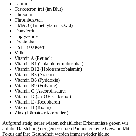
Taurin
Testosteron frei (im Blut)
Threonin
Thrombozyten
TMAO (Trimethylamin-Oxid)
Transferrin
Triglyzeride
Tryptophan
TSH Basalwert
Valin
Vitamin A (Retinol)
Vitamin B1 (Thiaminpyrophosphat)
Vitamin B12 (Holotranscobalamin)
Vitamin B3 (Niacin)
Vitamin B6 (Pyridoxin)
Vitamin B9 (Folsäure)
Vitamin C (Ascorbinsäure)
Vitamin D (25-OH Calcidiol)
Vitamin E (Tocopherol)
Vitamin H (Biotin)
Zink (Hämatokrit-korreliert)
Aufgrund stetig neuer wissen-schaftlicher Erkenntnisse geben wir
auf die Darstellung der gemessen-en Parameter keine Gewähr. Mit
Fokus auf Ihre Gesundheit werden immer wieder kleine