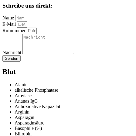
Schreibe uns direkt:
Name
E-Mail
Rufnummer
Nachricht
Senden
Blut
Alanin
alkalische Phosphatase
Amylase
Ananas IgG
Antioxidative Kapazität
Arginin
Asparagin
Asparaginsäure
Basophile (%)
Bilirubin