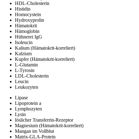
HDL-Cholesterin
Histidin
Homocystein
Hydroxyprolin
Hämatokrit
Hämoglobin
Hühnerei IgG
Isoleucin
Kalium (Hämatokrit-korreliert)
Kalzium
Kupfer (Hämatokrit-korreliert)
L-Glutamin
L-Tyrosin
LDL-Cholesterin
Leucin
Leukozyten
Lipase
Lipoprotein a
Lymphozyten
Lysin
löslicher Transferrin-Rezeptor
Magnesium (Hämatokrit-korreliert)
Mangan im Vollblut
Matrix-GLA-Protein