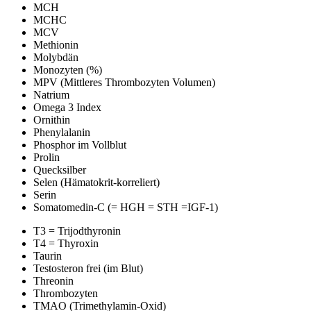
MCH
MCHC
MCV
Methionin
Molybdän
Monozyten (%)
MPV (Mittleres Thrombozyten Volumen)
Natrium
Omega 3 Index
Ornithin
Phenylalanin
Phosphor im Vollblut
Prolin
Quecksilber
Selen (Hämatokrit-korreliert)
Serin
Somatomedin-C (= HGH = STH =IGF-1)
T3 = Trijodthyronin
T4 = Thyroxin
Taurin
Testosteron frei (im Blut)
Threonin
Thrombozyten
TMAO (Trimethylamin-Oxid)