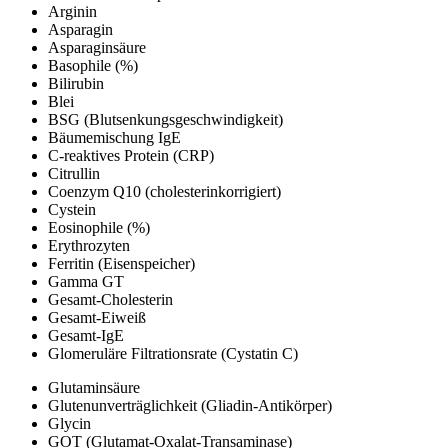
Arginin
Asparagin
Asparaginsäure
Basophile (%)
Bilirubin
Blei
BSG (Blutsenkungsgeschwindigkeit)
Bäumemischung IgE
C-reaktives Protein (CRP)
Citrullin
Coenzym Q10 (cholesterinkorrigiert)
Cystein
Eosinophile (%)
Erythrozyten
Ferritin (Eisenspeicher)
Gamma GT
Gesamt-Cholesterin
Gesamt-Eiweiß
Gesamt-IgE
Glomeruläre Filtrationsrate (Cystatin C)
Glutaminsäure
Glutenunverträglichkeit (Gliadin-Antikörper)
Glycin
GOT (Glutamat-Oxalat-Transaminase)