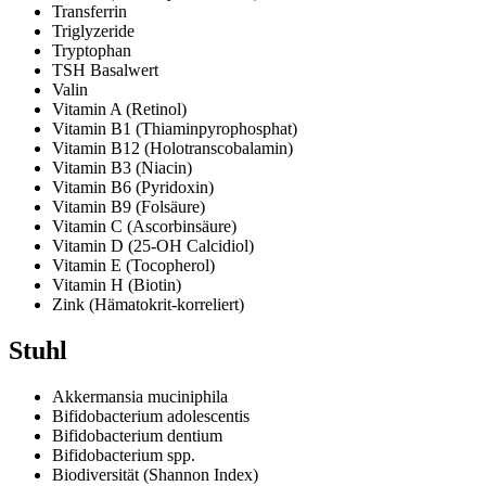
Transferrin
Triglyzeride
Tryptophan
TSH Basalwert
Valin
Vitamin A (Retinol)
Vitamin B1 (Thiaminpyrophosphat)
Vitamin B12 (Holotranscobalamin)
Vitamin B3 (Niacin)
Vitamin B6 (Pyridoxin)
Vitamin B9 (Folsäure)
Vitamin C (Ascorbinsäure)
Vitamin D (25-OH Calcidiol)
Vitamin E (Tocopherol)
Vitamin H (Biotin)
Zink (Hämatokrit-korreliert)
Stuhl
Akkermansia muciniphila
Bifidobacterium adolescentis
Bifidobacterium dentium
Bifidobacterium spp.
Biodiversität (Shannon Index)