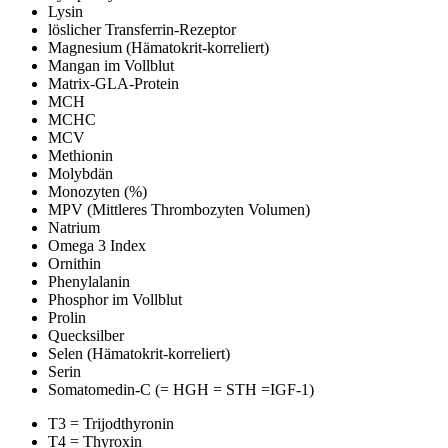
Lysin
löslicher Transferrin-Rezeptor
Magnesium (Hämatokrit-korreliert)
Mangan im Vollblut
Matrix-GLA-Protein
MCH
MCHC
MCV
Methionin
Molybdän
Monozyten (%)
MPV (Mittleres Thrombozyten Volumen)
Natrium
Omega 3 Index
Ornithin
Phenylalanin
Phosphor im Vollblut
Prolin
Quecksilber
Selen (Hämatokrit-korreliert)
Serin
Somatomedin-C (= HGH = STH =IGF-1)
T3 = Trijodthyronin
T4 = Thyroxin