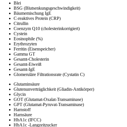
Blei
BSG (Blutsenkungsgeschwindigkeit)
Bäumemischung IgE
C-reaktives Protein (CRP)
Citrullin
Coenzym Q10 (cholesterinkorrigiert)
Cystein
Eosinophile (%)
Erythrozyten
Ferritin (Eisenspeicher)
Gamma GT
Gesamt-Cholesterin
Gesamt-Eiweiß
Gesamt-IgE
Glomeruläre Filtrationsrate (Cystatin C)
Glutaminsäure
Glutenunverträglichkeit (Gliadin-Antikörper)
Glycin
GOT (Glutamat-Oxalat-Transaminase)
GPT (Glutamat-Pyruvat-Transaminase)
Harnstoff
Harnsäure
HbA1c (IFCC)
HbA1c -Langzeitzucker