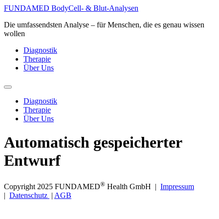
Zum
FUNDAMED BodyCell- & Blut-Analysen
Inhalt
Die umfassendsten Analyse – für Menschen, die es genau wissen
springen
wollen
Diagnostik
Therapie
Über Uns
Diagnostik
Therapie
Über Uns
Automatisch gespeicherter
Entwurf
®
Copyright 2025 FUNDAMED
Health GmbH |
Impressum
|
Datenschutz
|
AGB